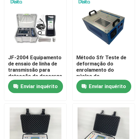
Sobre nós
Visita à fábrica
Controle de qualidade
JF-2004 Equipamento
Método Sfr Teste de
de ensaio de linha de
deformação do
transmissão para
enrolamento do
detecção de descarga
núcleo do
Contacte-nos
parcial
transformador SFRA
Enviar inquérito
Enviar inquérito
Solicite um orçamento
Equipamento de teste elétrico
Equipamento de teste de incêndio