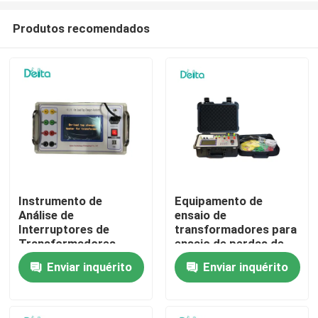
Produtos recomendados
Instrumento de
Equipamento de
Análise de
ensaio de
Para casa
Interruptores de
transformadores para
Transformadores
ensaio de perdas de
OLTC On Load Tap
carga e sem perdas de
Enviar inquérito
Enviar inquérito
Produtos
Changer
carga do
transformador KFZ
Vídeos