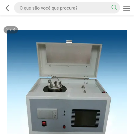
2
/
4