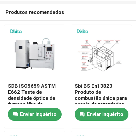
Produtos recomendados
SDB ISO5659 ASTM
Sbi BS En13823
E662 Teste de
Produto de
Para casa
densidade óptica de
combustão única para
fumaça Nbs de
ensaio de retardador
plástico
de chama
Enviar inquérito
Enviar inquérito
Produtos
Vídeos