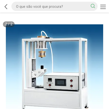
2
/
2