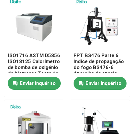
Sobre nós
Visita à fábrica
Controle de qualidade
ISO1716 ASTM D5856
FPT BS476 Parte 6
ISO18125 Calorímetro
Índice de propagação
de bomba de oxigénio
do fogo BS476-6
de biomassa Teste de
Aparelho de ensaio
Contacte-nos
valor calórico de
Enviar inquérito
Enviar inquérito
carvão
Solicite um orçamento
Equipamento de teste elétrico
Equipamento de teste de incêndio