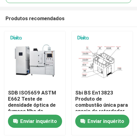
Produtos recomendados
SDB ISO5659 ASTM
Sbi BS En13823
Para casa
E662 Teste de
Produto de
densidade óptica de
combustão única para
fumaça Nbs de
ensaio de retardador
Produtos
plástico
de chama
Enviar inquérito
Enviar inquérito
Vídeos