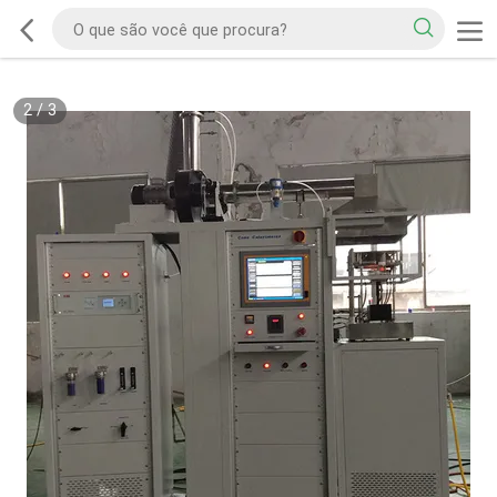
2
/
3