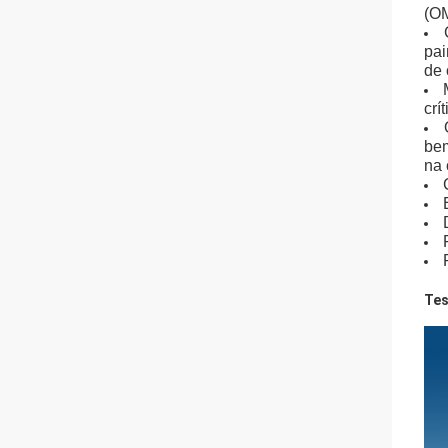
(OM
pai
de 
crít
bem
na 
Tes