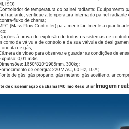
I, ISO);
Controlador de temperatura do painel radiante: Equipamento p
nel radiante, verifique a temperatura interna do painel radiant
contra-fluxo de chama;
MFC (Mass Flow Controller) para medir facilmente a quantidade
ico;
Opções à prova de explosão de todos os sistemas de controlo
 como da válvula de controlo e da sua válvula de desligamento
conduta de gás;
Câmera de vídeo para observar e guardar as condições de ens
Expulso: 0,01 m3/s;
Dimensões: 1650*810*1985mm, 300kg;
Fornecimento de energia: 220 V AC, 60 Hz, 10 A;
Fonte de gás: gás propano, gás metano, gás acetileno, ar comp
Imagem real
te de disseminação da chama IMO Imo Resolution