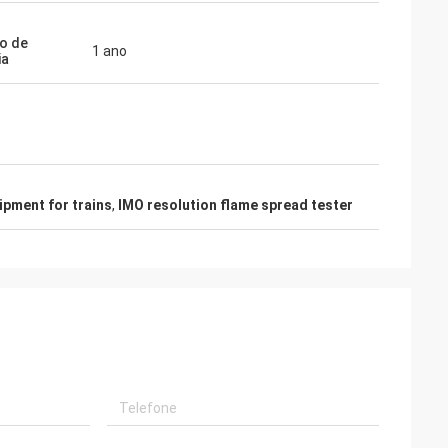
o de
1 ano
ia
uipment for trains
,
IMO resolution flame spread tester