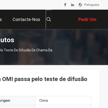
Portuguese
s
Contacte-Nos
Pedir Um
dutos
Orçamento
elo Teste De Difusão De Chama Da
a OMI passa pelo teste de difusão
origem
China