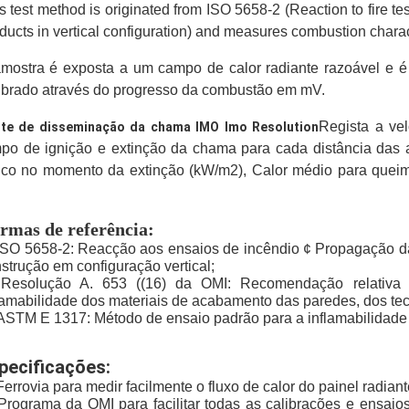
s test method is originated from ISO 5658-2 (Reaction to fire te
ducts in vertical configuration) and measures combustion char
mostra é exposta a um campo de calor radiante razoável e
ibrado através do progresso da combustão em mV.
Regista a ve
te de disseminação da chama IMO Imo Resolution
po de ignição e extinção da chama para cada distância das 
tico no momento da extinção (kW/m2), Calor médio para queim
.
rmas de referência:
ISO 5658-2: Reacção aos ensaios de incêndio ¢ Propagação da
strução em configuração vertical;
Resolução A. 653 ((16) da OMI: Recomendação relativa 
lamabilidade dos materiais de acabamento das paredes, dos tec
ASTM E 1317: Método de ensaio padrão para a inflamabilidade
pecificações:
Ferrovia para medir facilmente o fluxo de calor do painel radia
Programa da OMI para facilitar todas as calibrações e ensai