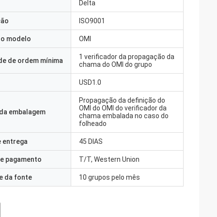
Delta
ção
ISO9001
o modelo
OMI
1 verificador da propagação da
de de ordem mínima
chama do OMI do grupo
USD1.0
Propagação da definição do
OMI do OMI do verificador da
 da embalagem
chama embalada no caso do
folheado
 entrega
45 DIAS
e pagamento
T/T, Western Union
e da fonte
10 grupos pelo mês
sipe.