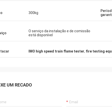
Períod
so
300kg
garant
O serviço da instalação e de comissão
viço
está disponível
tacar
IMO high speed train flame tester
,
fire testing eq
IXE UM RECADO