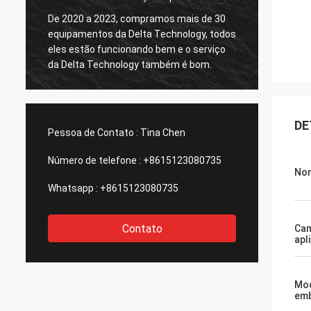
De 2020 a 2023, compramos mais de 30
equipamentos da Delta Technology, todos
O Test
eles estão funcionando bem e o serviço
da Delta Technology também é bom.
DE
Pessoa de Contato :
Tina Chen
Número de telefone :
+8615123080735
Nom
Whatsapp :
+8615123080735
Contato
Ca
apl
Mo
em