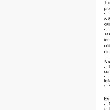
Thi
pro
A a
cal
Tes
tem
crí
etc
No
con
inf
Es