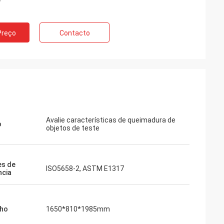
mento de teste,
prar
Preço
Contacto
 cedo. Muito
Avalie características de queimadura de
o
objetos de teste
es de
ISO5658-2, ASTM E1317
ncia
ho
1650*810*1985mm