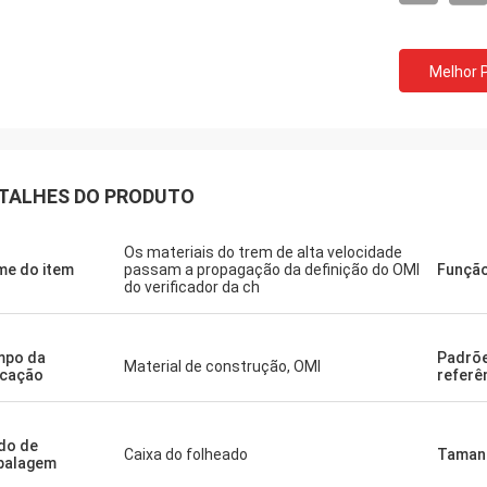
Quanto ao nosso instru
Sr. Milan.
estão em boas condições. Vou com
er VLF-80 é perfeito e obrigado.
Melhor 
algum instrumento mais
obrigada.
TALHES DO PRODUTO
Os materiais do trem de alta velocidade
e do item
passam a propagação da definição do OMI
Funçã
do verificador da ch
mpo da
Padrõ
Material de construção, OMI
icação
referê
do de
Caixa do folheado
Taman
balagem