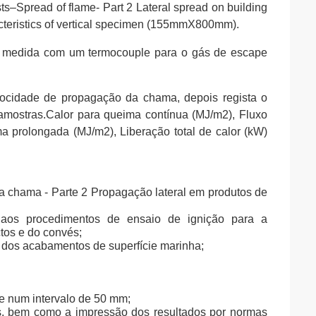
sts–Spread of flame- Part 2 Lateral spread on building
acteristics of vertical specimen (155mmX800mm).
 é medida com um termocouple para o gás de escape
locidade de propagação da chama, depois regista o
amostras.Calor para queima contínua (MJ/m2), Fluxo
a prolongada (MJ/m2), Liberação total de calor (kW)
 chama - Parte 2 Propagação lateral em produtos de
aos procedimentos de ensaio de ignição para a
tos e do convés;
 dos acabamentos de superfície marinha;
nte num intervalo de 50 mm;
os, bem como a impressão dos resultados por normas