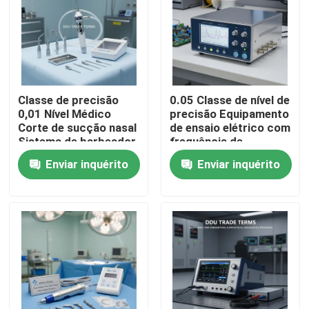
Sobre nós
Visita à fábrica
Classe de precisão
0.05 Classe de nível de
0,01 Nível Médico
precisão Equipamento
Controle de qualidade
Corte de sucção nasal
de ensaio elétrico com
Sistema de barbeador
frequência de
Forno de energia
software 45-65 Hz
Enviar inquérito
Enviar inquérito
cirúrgica DDU Termos
Ideal para
Contacte-nos
comerciais
investigação,
Equipamento
desenvolvimento e
cirúrgico
controlo elétrico
Solicite um orçamento
Equipamento de teste elétrico
Equipamento de teste de incêndio