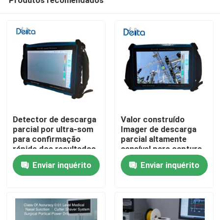
Detector de descarga
Valor construído
parcial por ultra-som
Imager de descarga
para confirmação
parcial altamente
rápida dos resultados
sensível para captura
Para casa
do campo
de sinal fraco
Enviar inquérito
Enviar inquérito
Produtos
Vídeos