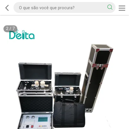
2
/
7