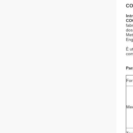
CO
Int
COC
fab
dos
Met
Eng
É u
com
Par
For
Med