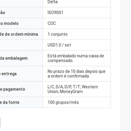
Delta
ção
ISO9001
o modelo
COC
de de ordem mínima
1 conjunto
USD1.0 / set
Está embalado numa caixa de
 da embalagem
compensado.
No prazo de 10 dias depois que
 entrega
a ordem é confirmada
L/C, D/A, D/P, T/T, Western
e pagamento
Union, MoneyGram
e da fonte
100 grupos/mês
sipe.