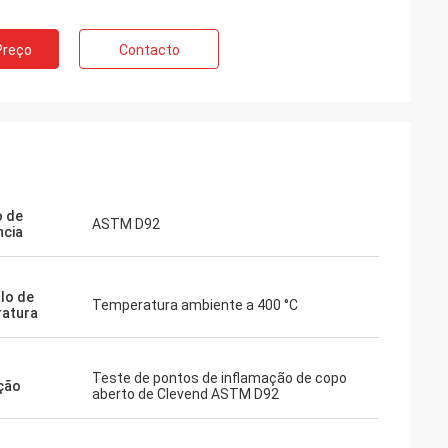
mento de teste,
prar
Preço
Contacto
 cedo. Muito
 de
ASTM D92
ncia
alo de
Temperatura ambiente a 400 °C
atura
Teste de pontos de inflamação de copo
ção
aberto de Clevend ASTM D92