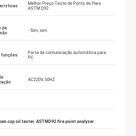
Melhor Preço Teste de Ponto de Flare
erísticas
ASTM D92
 de
- Sim, sim.
ssão
Porta de comunicação automática para
 funções
PC
de
AC220V, 50HZ
tação
en cup oil tester
,
ASTMD92 fire point analyzer