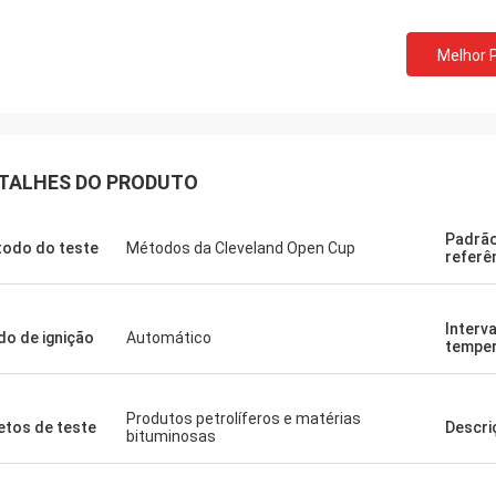
Quanto ao nosso instru
Sr. Milan.
estão em boas condições. Vou com
Melhor 
er VLF-80 é perfeito e obrigado.
algum instrumento mais
obrigada.
TALHES DO PRODUTO
Padrão
odo do teste
Métodos da Cleveland Open Cup
referê
Interv
o de ignição
Automático
temper
Produtos petrolíferos e matérias
etos de teste
Descri
bituminosas