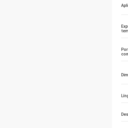
Apl
Exp
tem
Por
co
Di
Lín
Des