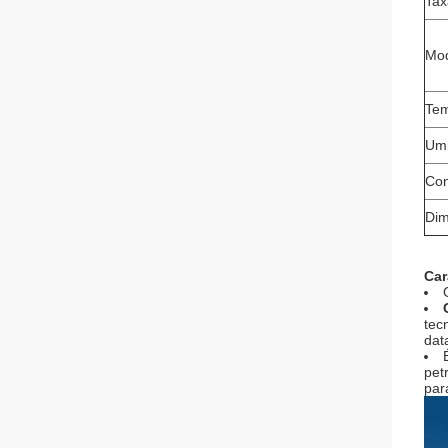
Tax
Mod
Tem
Umi
Con
Di
Car
tec
dat
pet
par