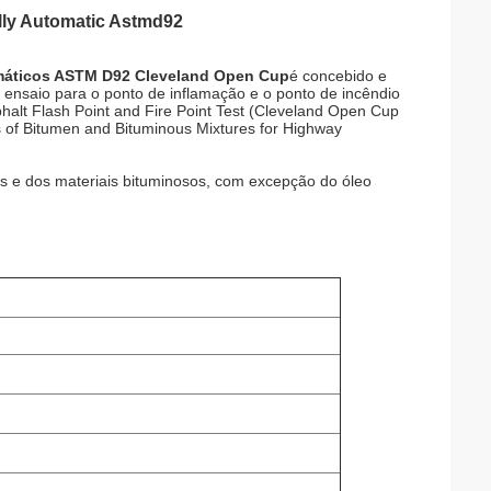
lly Automatic Astmd92
omáticos ASTM D92 Cleveland Open Cup
é concebido e
nsaio para o ponto de inflamação e o ponto de incêndio
alt Flash Point and Fire Point Test (Cleveland Open Cup
s of Bitumen and Bituminous Mixtures for Highway
ros e dos materiais bituminosos, com excepção do óleo