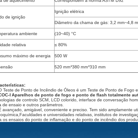
a de aquecimento
Correspondem à norma ASTM D92
Ignição elétrica
o de ignição
Diâmetro da chama de gás: 3,2 mm~4,8 
peratura ambiente
(10~40) °C
dade relativa
≤ 80%
sumo máximo de energia
500 W
mensão
520 mm*380 mm*310 mm
acterísticas:
O Teste de Ponto de Incêndio de Óleos é um Teste de Ponto de Fogo e
COC-I Aparelhos de ponto de fogo e ponto de flash totalmente 
nologias de controlo SCM, LCD colorido, interface de conversação h
a de ensaio e outros parâmetros.
É avançado, amigável, conveniente e preciso. Tem sido amplamente utili
roquímica,Faculdades e universidades relativas, institutos de investig
a os ensaios do ponto de inflamação e do ponto de incêndio dos produt