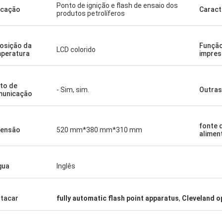
Ponto de ignição e flash de ensaio dos
icação
Caract
produtos petrolíferos
osição da
Função
LCD colorido
peratura
impre
to de
- Sim, sim.
Outras
municação
fonte 
mensão
520 mm*380 mm*310 mm
alimen
gua
Inglês
tacar
fully automatic flash point apparatus
,
Cleveland op