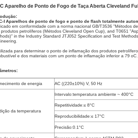
C Aparelho de Ponto de Fogo de Taça Aberta Cleveland Fu
rodução:
-I Aparelhos de ponto de fogo e ponto de flash totalmente aut
ricado em conformidade com a norma nacional GB/T3536 "Métodos de e
 produtos petrolíferos (Métodos Cleveland Open Cup), and T0651 "Asph
hods)" in the Industry Standard JTJ052 Specification and Test Method
ineering.
tilizada para determinar o ponto de inflamação dos produtos petrolífe
bustível e dos materiais com um ponto de inflamação inferior a 79 oC.
âmetros:
necimento de energia
AC ((220±10%) V, 50 Hz
Intervalo:temperatura ambiente ~ 400°C
Repetitividade:≤ 8°C
ição da temperatura
Reproducibilidade:≤ 17°C
Precisão:0.1°C