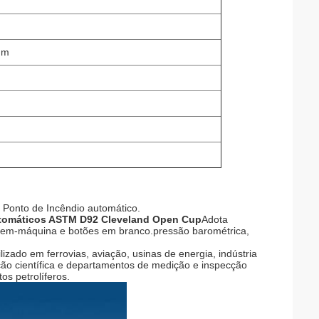
mm
 Ponto de Incêndio automático.
automáticos ASTM D92 Cleveland Open Cup
Adota
omem-máquina e botões em branco.pressão barométrica,
zado em ferrovias, aviação, usinas de energia, indústria
ação científica e departamentos de medição e inspecção
os petrolíferos.