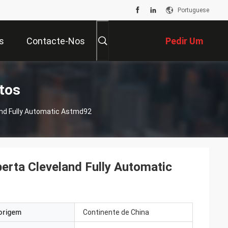
Portuguese
s
Contacte-Nos
Pedir Um
Orçamento
tos
and Fully Automatic Astmd92
erta Cleveland Fully Automatic
origem
Continente de China